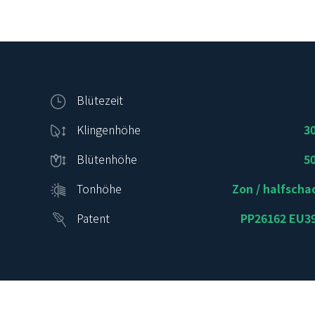
Blütezeit
Klingenhöhe
3
Blütenhöhe
5
Tonhöhe
Zon / halfsch
Patent
PP26162 EU3