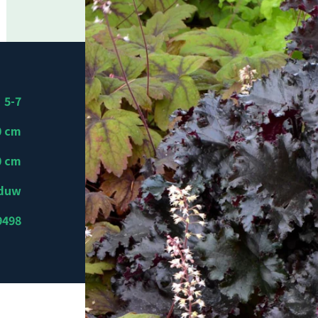
5-7
0 cm
0 cm
aduw
9498