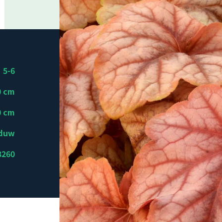
5-6
0 cm
0 cm
aduw
3260