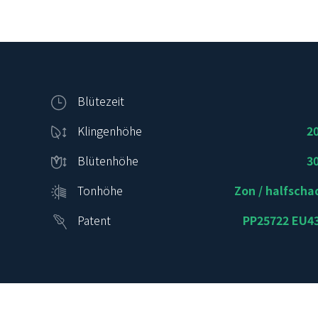
Blütezeit
Klingenhöhe
2
Blütenhöhe
3
Tonhöhe
Zon / halfsch
Patent
PP25722 EU4