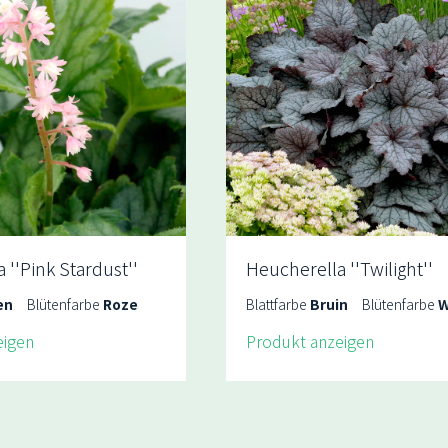
 ''Pink Stardust''
Heucherella ''Twilight''
en
Blütenfarbe
Roze
Blattfarbe
Bruin
Blütenfarbe
W
eigen
Produkt anzeigen