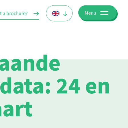
t a brochure?
Menu
taande
data: 24 en
art