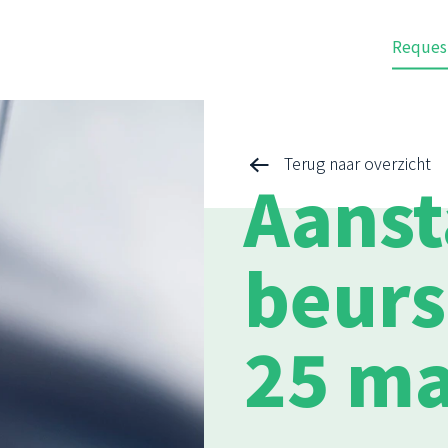
Reques
Terug naar overzicht
Aans
beurs
25 ma