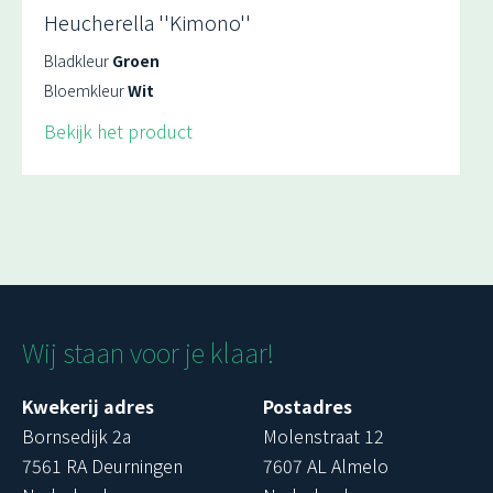
Heucherella ''Kimono''
Bladkleur
Groen
Bloemkleur
Wit
Bekijk het product
Wij staan voor je klaar!
Kwekerij adres
Postadres
Bornsedijk 2a
Molenstraat 12
7561 RA Deurningen
7607 AL Almelo