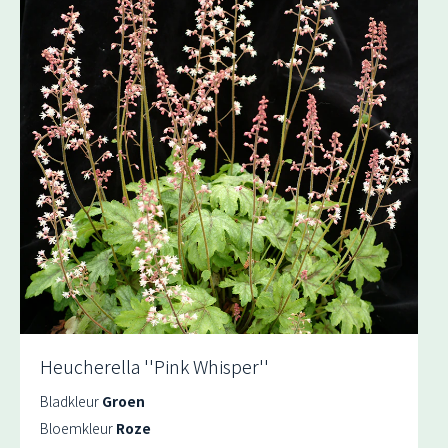
Heucherella ''Pink Whisper''
Bladkleur
Groen
Bloemkleur
Roze