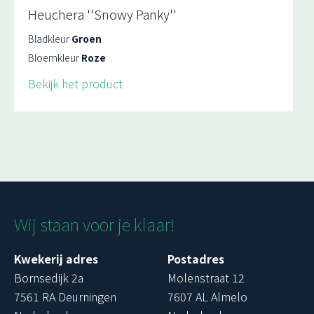
Heuchera ''Snowy Panky''
Bladkleur
Groen
Bloemkleur
Roze
Bekijk het product
Wij staan voor je klaar!
Kwekerij adres
Postadres
Bornsedijk 2a
Molenstraat 12
7561 RA Deurningen
7607 AL Almelo