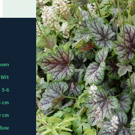
roen
Wit
5-6
5 cm
0 cm
aduw