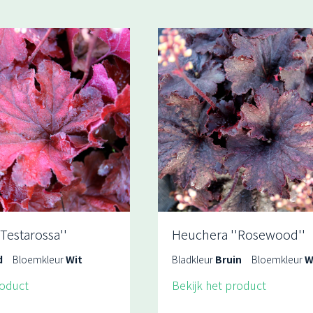
Testarossa''
Heuchera ''Rosewood''
d
Bloemkleur
Wit
Bladkleur
Bruin
Bloemkleur
W
roduct
Bekijk het product