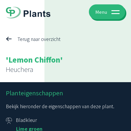
Menu
Terug naar overzicht
'Lemon Chiffon'
Heuchera
Planteigenschappen
Bekijk hieronder de eigenschappen van deze plant.
Bladkleur
Lime groen