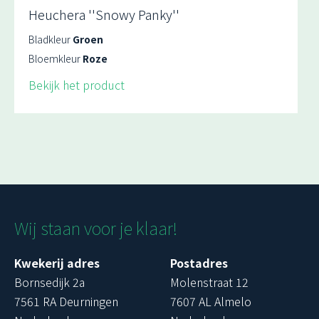
Heuchera ''Snowy Panky''
Bladkleur
Groen
Bloemkleur
Roze
Bekijk het product
Wij staan voor je klaar!
Kwekerij adres
Postadres
Bornsedijk 2a
Molenstraat 12
7561 RA Deurningen
7607 AL Almelo