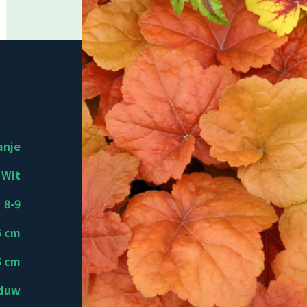
anje
Wit
8-9
5 cm
5 cm
aduw