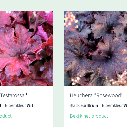
Testarossa''
Heuchera ''Rosewood''
d
Bloemkleur
Wit
Bladkleur
Bruin
Bloemkleur
W
roduct
Bekijk het product