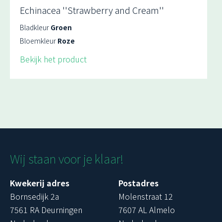
Echinacea ''Strawberry and Cream''
Bladkleur
Groen
Bloemkleur
Roze
Bekijk het product
Wij staan voor je klaar!
Kwekerij adres
Postadres
Bornsedijk 2a
Molenstraat 12
7561 RA Deurningen
7607 AL Almelo