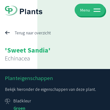
Menu
Terug naar overzicht
'Sweet Sandia'
Echinacea
Planteigenschappen
Bekijk hieronder de eigenschappen van deze plant.
Bladkleur
Groen