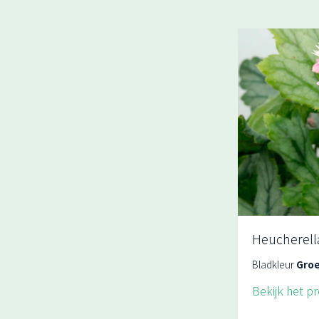
Heucherella
Bladkleur
Gro
Bekijk het p