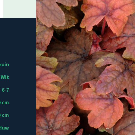
ruin
Wit
6-7
0 cm
0 cm
aduw