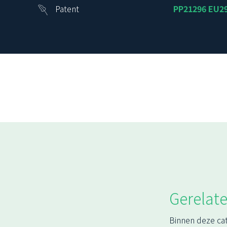
Patent
PP21296 EU2
Gerelate
Binnen deze ca