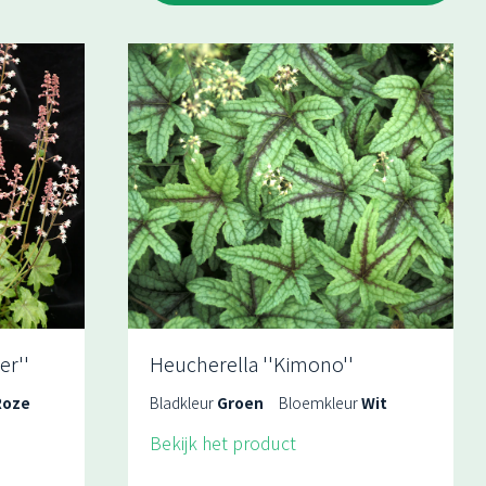
er''
Heucherella ''Kimono''
Roze
Bladkleur
Groen
Bloemkleur
Wit
Bekijk het product