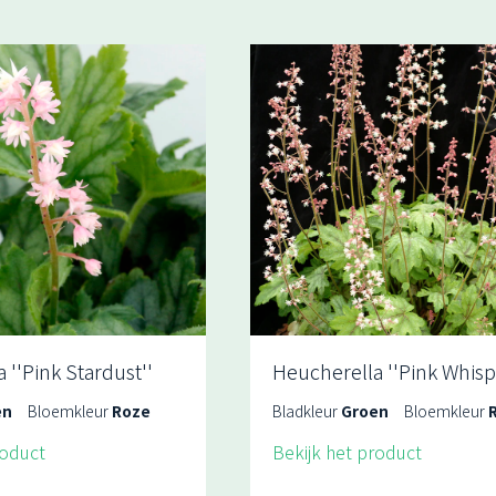
 ''Pink Stardust''
Heucherella ''Pink Whisp
en
Bloemkleur
Roze
Bladkleur
Groen
Bloemkleur
roduct
Bekijk het product