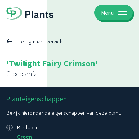
Menu
Terug naar overzicht
'Twilight Fairy Crimson'
Crocosmia
Planteigenschappen
Bekijk hieronder de eigenschappen van deze plant.
Bladkleur
Groen