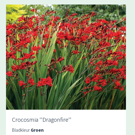
Crocosmia ''Dragonfire''
Bladkleur
Groen