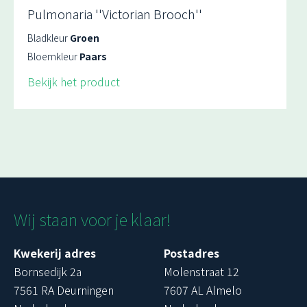
Pulmonaria ''Victorian Brooch''
Bladkleur
Groen
Bloemkleur
Paars
Bekijk het product
Wij staan voor je klaar!
Kwekerij adres
Postadres
Bornsedijk 2a
Molenstraat 12
7561 RA Deurningen
7607 AL Almelo