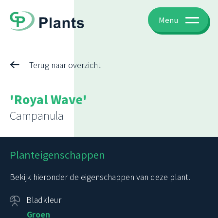
Menu
Terug naar overzicht
'Royal Wave'
Campanula
Planteigenschappen
Bekijk hieronder de eigenschappen van deze plant.
Bladkleur
Groen