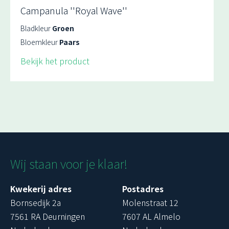
Campanula ''Royal Wave''
Bladkleur
Groen
Bloemkleur
Paars
Bekijk het product
Wij staan voor je klaar!
Kwekerij adres
Postadres
Bornsedijk 2a
Molenstraat 12
7561 RA Deurningen
7607 AL Almelo